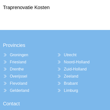
Traprenovatie Kosten
Provincies
Groningen
Utrecht
Friesland
Noord-Holland
Drenthe
Zuid-Holland
Overijssel
Zeeland
Flevoland
Brabant
Gelderland
Limburg
Contact